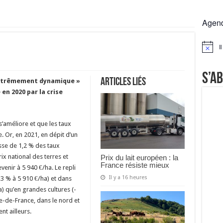
 la France résiste mieux
Agen
rs réclament des expertises de terrain
rus
I
Notice
Lactalis
S’a
Articles liés
 extrêmement dynamique »
en 2020 par la crise
s’améliore et que les taux
e. Or, en 2021, en dépit d’un
sse de 1,2 % des taux
rix national des terres et
Prix du lait européen : la
France résiste mieux
venir à 5 940 €/ha. Le repli
Il y a 16 heures
3 % à 5 910 €/ha) et dans
a) qu’en grandes cultures (-
le-de-France, dans le nord et
ent ailleurs.