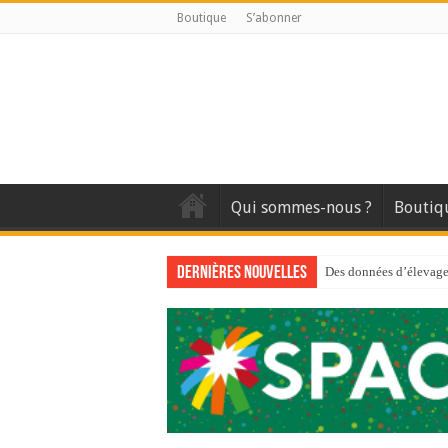
Boutique
S’abonner
Qui sommes-nous ?
Boutiq
Dernières nouvelles
Des données d’élevage 
Qui est à l’avant-gard
Au sommaire du premi
Au sommaire de GTM
Aidez-nous à améliorer
Au sommaire de GTM