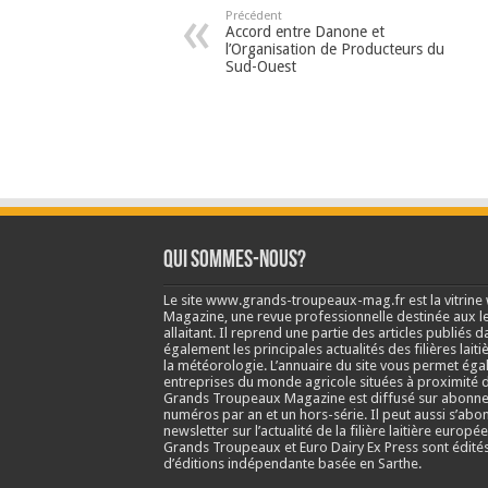
Précédent
Accord entre Danone et
l’Organisation de Producteurs du
Sud-Ouest
Qui sommes-nous?
Le site www.grands-troupeaux-mag.fr est la vitrin
Magazine, une revue professionnelle destinée aux lea
allaitant. Il reprend une partie des articles publié
également les principales actualités des filières laitiè
la météorologie. L’annuaire du site vous permet éga
entreprises du monde agricole situées à proximité d
Grands Troupeaux Magazine est diffusé sur abonne
numéros par an et un hors-série. Il peut aussi s’abo
newsletter sur l’actualité de la filière laitière europé
Grands Troupeaux et Euro Dairy Ex Press sont édit
d’éditions indépendante basée en Sarthe.