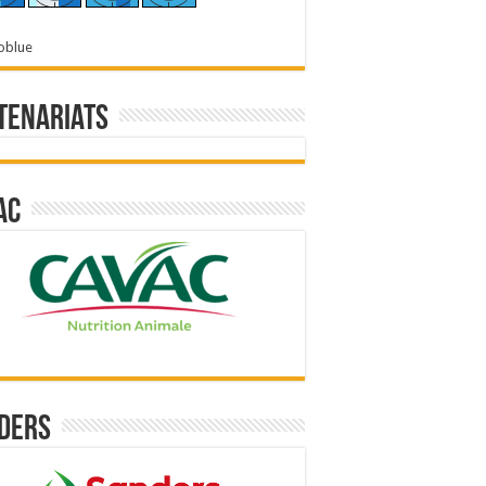
oblue
tenariats
ac
ders