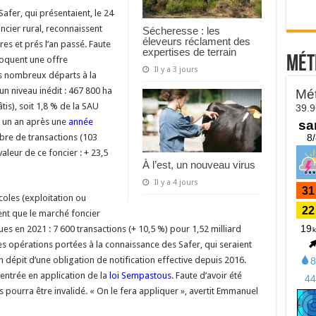
afer, qui présentaient, le 24
cier rural, reconnaissent
Sécheresse : les
éleveurs réclament des
res et prés l’an passé. Faute
expertises de terrain
Mét
voquent une offre
Il y a 3 jours
es nombreux départs à la
un niveau inédit : 467 800 ha
tis), soit 1,8 % de la SAU
r un an après une
année
bre de transactions (103
leur de ce foncier : + 23,5
À l’est, un nouveau virus
Il y a 4 jours
coles (exploitation ou
nt que le marché foncier
ues en 2021 : 7 600 transactions (+ 10,5 %) pour 1,52 milliard
 des opérations portées à la connaissance des Safer, qui seraient
n dépit d’une obligation de notification effective depuis 2016.
entrée en application de la
loi Sempastous
. Faute d’avoir été
s pourra être invalidé. « On le fera appliquer », avertit Emmanuel