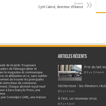
Suivant
Cyril Cabrol, directeur d’Eliance
Articles récents
e web de Grands Troupeaux
Prix du lait 
ders de l’élevage laitier et
s dans le magazine et communique
Il y a 16 heures
res et allaitantes et ce, sans oublier
lement de trouver les principales
e votre lieux de connexion.
Sécheresse : les éleveurs réc
ment. Chaque abonné reçoit neuf
nner à Euro Dairy Ex Press, une
Il y a 3 jours
enne.
és par Comedpro SARL, une maison
À l’est, un nouveau virus
Il y a 4 jours