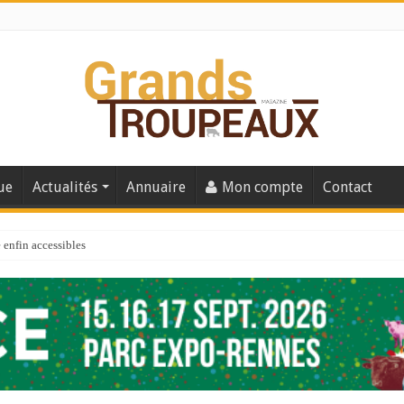
ue
Actualités
Annuaire
Mon compte
Contact
enfin accessibles
e du Big Data ?
er numéro de 2025
 110
 la santé de vos veaux !
 91