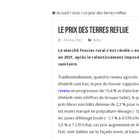
Prix du lait européen :
Accueil
/
Actu
/
Le prix des terres reflue
Sécheresse : les éleveu
À l’est, un nouveau vi
Le prix des terres reflue
Un été fructueux pour 
24 mai 2022
Actu
Le marché foncier rural s’est révélé «
en 2021, après le ralentissement imposé 
sanitaire.
Traditionnellement, quand le revenu agricole 
d’intérêt sont bas, le prix du foncier s’appréci
revenu
en progression de 15,4 % et d’une bai
d’intérêt réels (chiffres du Groupe Safer), le p
prés libres non bâtis diminue de 2,3 % pour re
est moins marqué en polyculture-élevage (- 0,
les zones d’élevage bovin (- 1,1 % à 4 570 €/h
5,3 % à 7 270 €/ha). Les prix augmentent en I
l’est, sont stables sur la façade ouest, et baiss