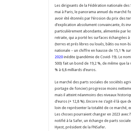
Les dirigeants de la Fédération nationale des S
mai à Paris, le panorama annuel du marché fon
avoir été étonnés par l’érosion du prix des ter
d’explication absolument convaincante, ils in
particulièrement abondante, alimentée par l
retraite, qui a porté les surfaces échangées à 
(terres et prés libres ou loués, bâtis ou non-bâ
nationale – un chiffre en hausse de 15,1 % su
2020
inédite (pandémie de Covid-19). Le nom
500) fait un bond de 19,2 %, de même que la va
% à 6,8 milliards d’euros.
Le marché des parts sociales de sociétés agri
portage de foncier) progresse moins netteme
mais il atteint néanmoins des niveaux historiq
d’euros (+ 12,8 %). Encore ne s’agit-il là que
loin de représenter la totalité de ce marché, e
Les choses pourraient changer en 2023 avec l’
notifié à la Safer, un échange de parts sociale
Hyest, président de la FNSafer.