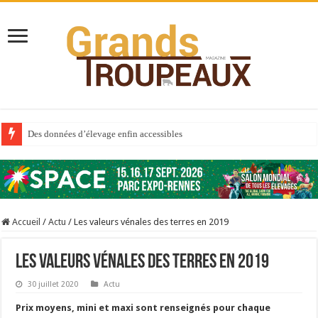
Des données d’élevage enfin accessibles
Qui est à l’avant-garde du Big Data ?
Au sommaire du premier numéro de 2025
Au sommaire de GTM 110
Accueil
/
Actu
/
Les valeurs vénales des terres en 2019
Aidez-nous à améliorer la santé de vos veaux !
Au sommaire de GTM 91
Les valeurs vénales des terres en 2019
Prix du lait européen : la France résiste mieux
30 juillet 2020
Actu
Sécheresse : les éleveurs réclament des expertises de terrain
Prix moyens, mini et maxi sont renseignés pour chaque
À l’est, un nouveau virus