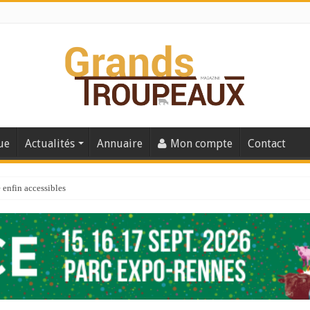
ue
Actualités
Annuaire
Mon compte
Contact
enfin accessibles
e du Big Data ?
er numéro de 2025
 110
 la santé de vos veaux !
 91