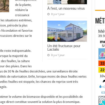
de la plante,
À l’est, un nouveau virus
réduire la
Il y a 1 jour
croissance
Mét
 les situations extrêmes,
aison, période la plus
a fécondation et favorise
cussions directes sur le
Un été fructueux pour
Lactalis
elle reste indispensable.
Il y a 1 jour
orsque la majorité du
es feuilles, la culture
our des pluies. Dans les
lus de 30 % de feuilles desséchées, une surveillance étroite
lités de valorisation. Enfin, lorsque moins de deux feuilles vertes
elles feuilles est stoppée, les chances de reprise sont très
sagée.
’estimer le volume de biomasse disponible et les possibilités de
urage direct constitue souvent la solution la plus économique.