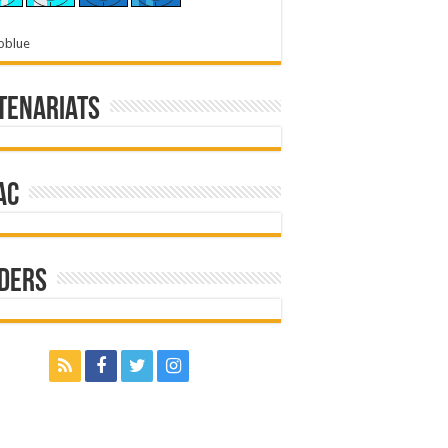
oblue
tenariats
ac
ders