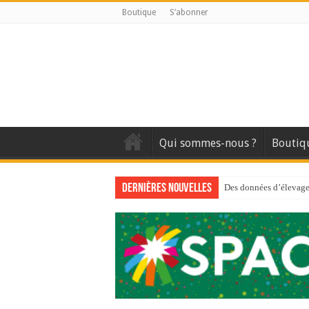
Boutique
S’abonner
Qui sommes-nous ?
Boutiq
Dernières nouvelles
Des données d’élevage 
Qui est à l’avant-gard
Au sommaire du premi
Au sommaire de GTM
Aidez-nous à améliorer
Au sommaire de GTM