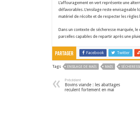
L’affouragement en vert représente une altern
défavorables. L’ensilage reste envisageable lo
matériel de récolte et de respecter les règles
Dans un contexte de sécheresse marquée, le d
parcelles capables de repartir après une pluie
Facebook
Twitter
Partager
Tags
ENSILAGE DE MAÏS
MAÏS
SÉCHERESS
Précédent
Bovins viande : les abattages
reculent fortement en mai