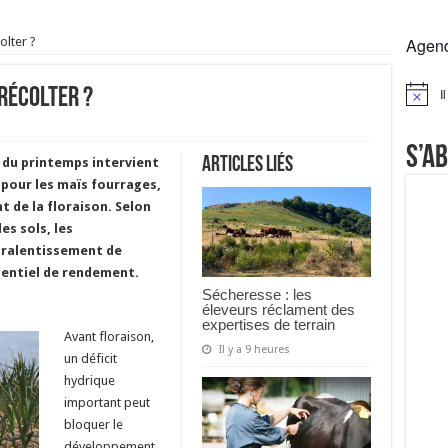
rs réclament des expertises de terrain
olter ?
Agen
rus
Lactalis
récolter ?
I
Notice
a collecte laitière
S’a
Articles liés
n du printemps intervient
pour les maïs fourrages,
de la floraison. Selon
des sols, les
 ralentissement de
tentiel de rendement.
Sécheresse : les
éleveurs réclament des
expertises de terrain
Avant floraison,
Il y a 9 heures
un déficit
hydrique
important peut
bloquer le
développement