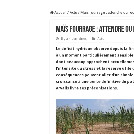
Sécheresse : les éleveu
Accueil
/
Actu
/
Maïs fourrage : attendre ou réc
À l’est, un nouveau vi
Un été fructueux pour 
Maïs fourrage : attendre ou 
Les canicules freinent l
Il y a 4 semaines
Actu
Le déficit hydrique observé depuis la fi
à un moment particulièrement sensible 
dont beaucoup approchent actuellement 
l’intensité du stress et la réserve utile 
conséquences peuvent aller d’un simple
croissance à une perte définitive du po
Arvalis livre ses préconisations.