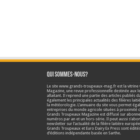
Qui sommes-nous?
Le site www.grands-troupeaux-mag.fr est la vitrin
Magazine, une revue professionnelle destinée aux lea
allaitant. Il reprend une partie des articles publié
également les principales actualités des filières laitiè
la météorologie. L’annuaire du site vous permet éga
entreprises du monde agricole situées à proximité d
Grands Troupeaux Magazine est diffusé sur abonne
numéros par an et un hors-série. Il peut aussi s’abo
newsletter sur l’actualité de la filière laitière europé
Grands Troupeaux et Euro Dairy Ex Press sont édit
d’éditions indépendante basée en Sarthe.