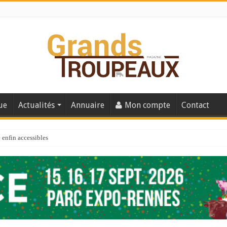
ue
Actualités
Annuaire
Mon compte
Contact
enfin accessibles
e du Big Data ?
er numéro de 2025
 110
 la santé de vos veaux !
 91