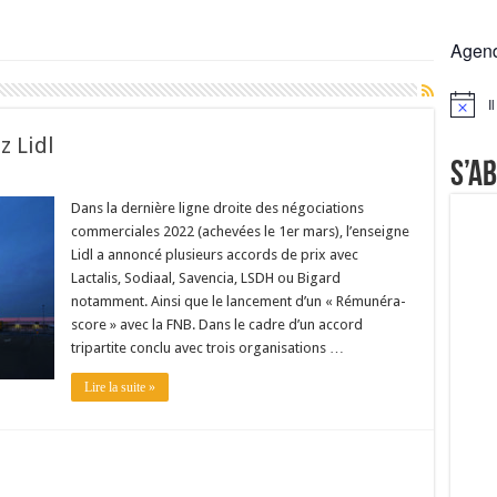
 la France résiste mieux
Agen
rs réclament des expertises de terrain
rus
I
Notice
Lactalis
z Lidl
S’a
Dans la dernière ligne droite des négociations
commerciales 2022 (achevées le 1er mars), l’enseigne
Lidl a annoncé plusieurs accords de prix avec
Lactalis, Sodiaal, Savencia, LSDH ou Bigard
notamment. Ainsi que le lancement d’un « Rémunéra-
score » avec la FNB. Dans le cadre d’un accord
tripartite conclu avec trois organisations …
Lire la suite »