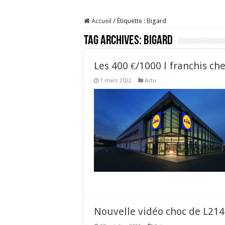
Prix du lait européen :
Accueil
/
Étiquette :
Bigard
Sécheresse : les éleveu
Tag Archives:
Bigard
À l’est, un nouveau vi
Un été fructueux pour 
Les 400 €/1000 l franchis che
1 mars 2022
Actu
Nouvelle vidéo choc de L214