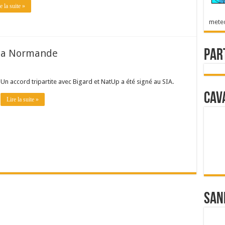
e la suite »
mete
c la Normande
Par
Un accord tripartite avec Bigard et NatUp a été signé au SIA.
Cav
Lire la suite »
San