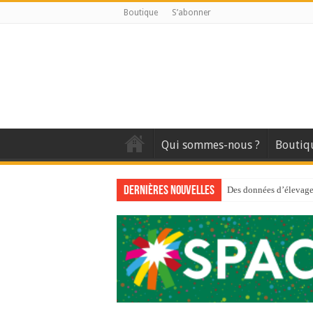
Boutique
S’abonner
Qui sommes-nous ?
Boutiq
Dernières nouvelles
Des données d’élevage 
Qui est à l’avant-gard
Au sommaire du premi
Au sommaire de GTM
Aidez-nous à améliorer
Au sommaire de GTM