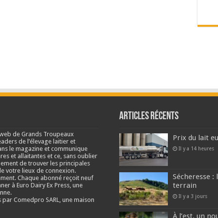
Articles récents
e web de Grands Troupeaux
Prix du lait 
ders de l’élevage laitier et
s dans le magazine et communique
Il y a 14 heures
res et allaitantes et ce, sans oublier
lement de trouver les principales
e votre lieux de connexion.
Sécheresse : 
ment. Chaque abonné reçoit neuf
terrain
nner à Euro Dairy Ex Press, une
enne.
Il y a 3 jours
és par Comedpro SARL, une maison
À l’est, un no