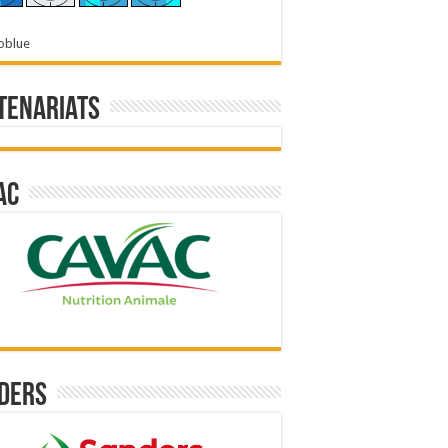
oblue
tenariats
ac
ders