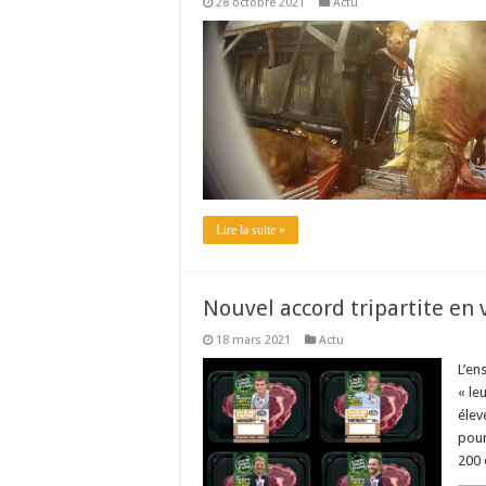
28 octobre 2021
Actu
Lire la suite »
Nouvel accord tripartite en
18 mars 2021
Actu
L’en
« le
élev
pour
200 