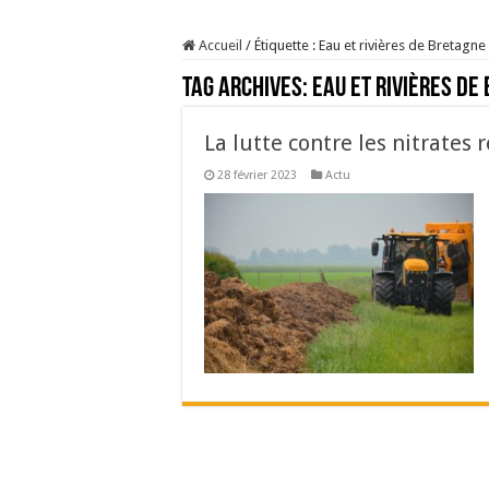
Sécheresse : les éleveu
Accueil
/
Étiquette :
Eau et rivières de Bretagne
À l’est, un nouveau vi
Tag Archives:
Eau et rivières de
Un été fructueux pour 
Les canicules freinent l
La lutte contre les nitrates
28 février 2023
Actu