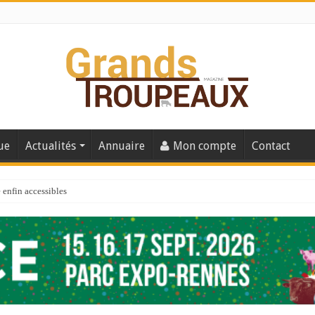
ue
Actualités
Annuaire
Mon compte
Contact
enfin accessibles
e du Big Data ?
er numéro de 2025
 110
 la santé de vos veaux !
 91