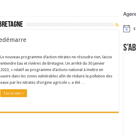
rs réclament des expertises de terrain
Agen
rus
 Bretagne
Lactalis
I
Notice
a collecte laitière
 redémarre
S’a
Le nouveau programme d’action nitrates ne résoudra rien, laisse
entendre Eau et rivières de Bretagne. Un arrêté du 30 janvier
2023, « relatif au programme d’actions national à mettre en
œuvre dans les zones vulnérables afin de réduire la pollution des
eaux par les nitrates d’origine agricole », a été …
Lire la suite »