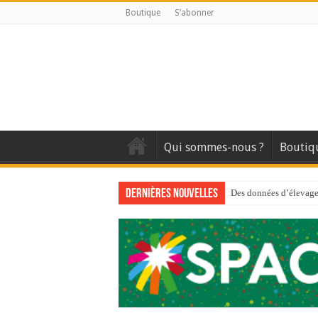
Boutique
S’abonner
Qui sommes-nous ?
Boutiq
Dernières nouvelles
Des données d’élevage 
Qui est à l’avant-gard
Au sommaire du premi
Au sommaire de GTM
Aidez-nous à améliorer
Au sommaire de GTM