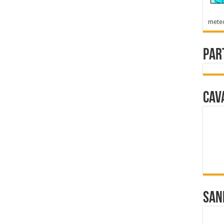
mete
Par
Cav
San