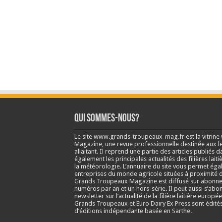
Qui sommes-nous?
Le site www.grands-troupeaux-mag.fr est la vitrin
Magazine, une revue professionnelle destinée aux lea
allaitant. Il reprend une partie des articles publié
également les principales actualités des filières laitiè
la météorologie. L’annuaire du site vous permet éga
entreprises du monde agricole situées à proximité d
Grands Troupeaux Magazine est diffusé sur abonne
numéros par an et un hors-série. Il peut aussi s’abo
newsletter sur l’actualité de la filière laitière europé
Grands Troupeaux et Euro Dairy Ex Press sont édit
d’éditions indépendante basée en Sarthe.