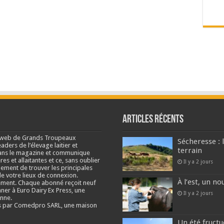
Articles récents
e web de Grands Troupeaux
Sécheresse : 
ders de l’élevage laitier et
terrain
s dans le magazine et communique
res et allaitantes et ce, sans oublier
Il y a 2 jours
lement de trouver les principales
e votre lieux de connexion.
À l’est, un no
ment. Chaque abonné reçoit neuf
nner à Euro Dairy Ex Press, une
Il y a 2 jours
enne.
és par Comedpro SARL, une maison
Un été fructu