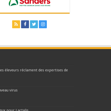
les éleveurs réclament des expertises de
uveau virus
eux pour Lactalis