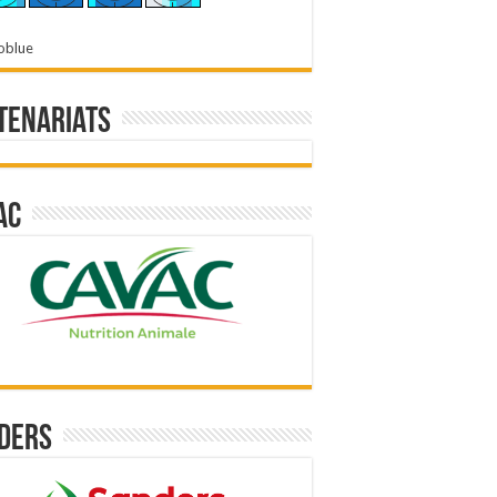
oblue
tenariats
ac
ders