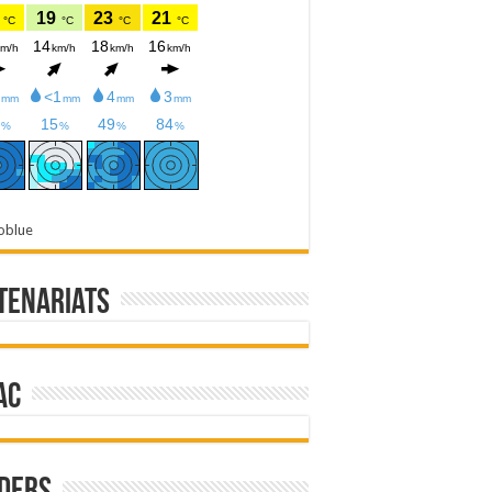
oblue
tenariats
ac