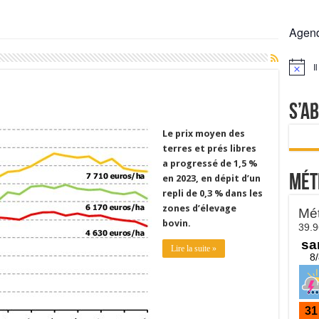
 la France résiste mieux
Agen
rs réclament des expertises de terrain
rus
I
Notice
Lactalis
S’a
Le prix moyen des
terres et prés libres
a progressé de 1,5 %
Mét
en 2023, en dépit d’un
repli de 0,3 % dans les
zones d’élevage
bovin.
Lire la suite »