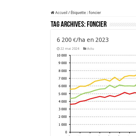
Prix du lait européen :
Accueil
/
Étiquette :
foncier
Sécheresse : les éleveu
Tag Archives:
foncier
À l’est, un nouveau vi
Un été fructueux pour 
6 200 €/ha en 2023
22 mai 2024
Actu