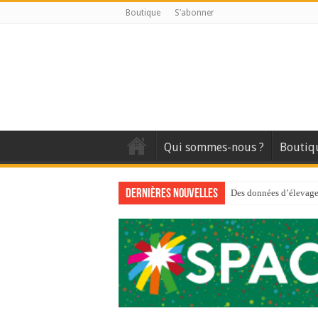
Boutique
S’abonner
Qui sommes-nous ?
Boutiq
Dernières nouvelles
Des données d’élevage 
Qui est à l’avant-gard
Au sommaire du premi
Au sommaire de GTM
Aidez-nous à améliorer
Au sommaire de GTM