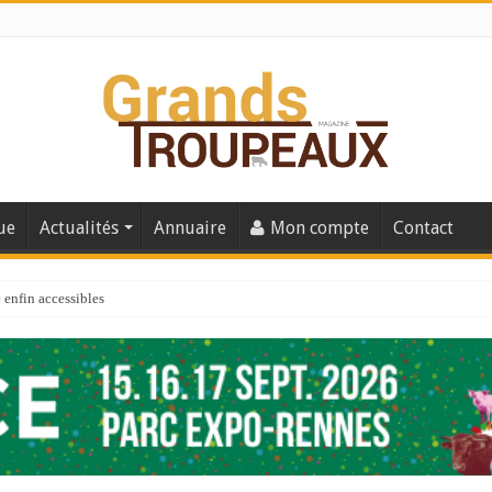
ue
Actualités
Annuaire
Mon compte
Contact
enfin accessibles
e du Big Data ?
er numéro de 2025
 110
 la santé de vos veaux !
 91