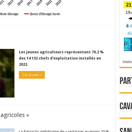
Les jeunes agriculteurs représentent 70,2 %
des 14 132 chefs d’exploitation installés en
mete
2022.
Lire la suite »
Par
Cav
agricoles »
La future loi ambitionne de « restaurer au moins 20 %