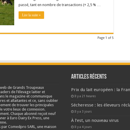
passé, tant en nombre de transactions (+ 2,5 % …
Lire la suite »
Page 1 of 5
Articles récents
e web de Grands Troupeaux
Prix du lait européen : la Fra
ders de l’élevage laitier et
s dans le magazine et communique
Il y a 21 heures
res et allaitantes et ce, sans oublier
Sécheresse : les éleveurs réc
lement de trouver les principales
e votre lieux de connexion.
Il y a 3 jours
ment. Chaque abonné reçoit neuf
nner à Euro Dairy Ex Press, une
À l’est, un nouveau virus
enne.
és par Comedpro SARL, une maison
Il y a 4 jours