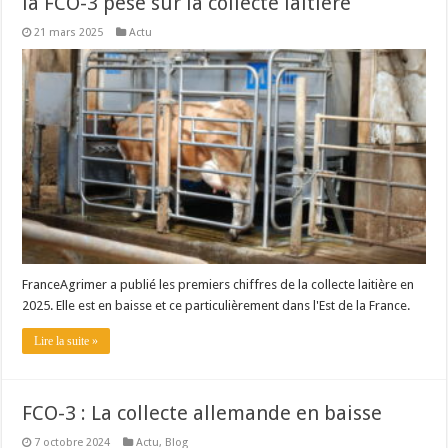
la FCO-3 pèse sur la collecte laitière
Un été fructueux pour Lactalis
21 mars 2025
Actu
FranceAgrimer a publié les premiers chiffres de la collecte laitière en
2025. Elle est en baisse et ce particulièrement dans l'Est de la France.
Lire la suite »
FCO-3 : La collecte allemande en baisse
7 octobre 2024
Actu
,
Blog