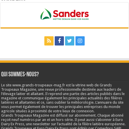
Qui sommes-nous?
Le site www.grands-troupeaux-mag.fr est la vitrine web de Grands
Troupeaux Magazine, une revue professionnelle destinée aux leaders de
l’élevage laitier et allaitant. Il reprend une partie des articles publiés dans le
magazine et communique également les principales actualités des filières
laitières et allaitantes et ce, sans oublier la météorologie. L’annuaire du site
vous permet également de trouver les principales entreprises du monde
agricole situées à proximité de votre lieux de connexion.
Grands Troupeaux Magazine est diffusé sur abonnement. Chaque abonné
reçoit neuf numéros par an et un hors-série. Il peut aussi s’abonner à Euro
Dairy Ex Press, une newsletter sur l’actualité de la filière laitière européenne.
Grands Troupeaux et Euro Dairy Ex Press sont édités par Comedpro SARL,