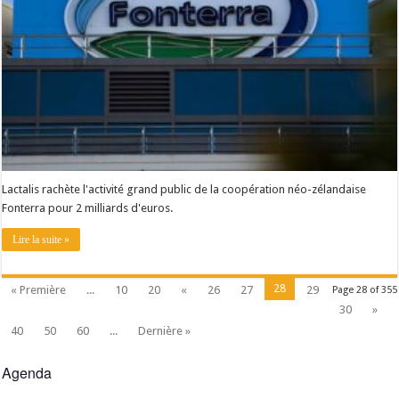
Lactalis rachète l'activité grand public de la coopération néo-zélandaise
Fonterra pour 2 milliards d'euros.
Lire la suite »
28
« Première
...
10
20
«
26
27
29
Page 28 of 355
30
»
40
50
60
...
Dernière »
Agenda