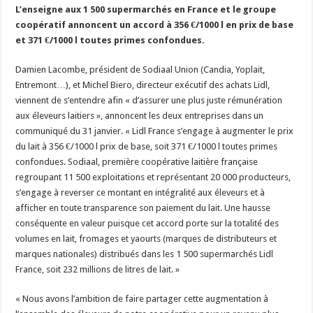
L’enseigne aux 1 500 supermarchés en France et le groupe
Un été fructueux pour Lactalis
coopératif annoncent un accord à 356 €/1000 l en prix de base
et 371 €/1000 l toutes primes confondues.
Damien Lacombe, président de Sodiaal Union (Candia, Yoplait,
Entremont…), et Michel Biero, directeur exécutif des achats Lidl,
viennent de s’entendre afin « d’assurer une plus juste rémunération
aux éleveurs laitiers », annoncent les deux entreprises dans un
communiqué du 31 janvier. « Lidl France s’engage à augmenter le prix
du lait à 356 €/1000 l prix de base, soit 371 €/1000 l toutes primes
confondues. Sodiaal, première coopérative laitière française
regroupant 11 500 exploitations et représentant 20 000 producteurs,
s’engage à reverser ce montant en intégralité aux éleveurs et à
afficher en toute transparence son paiement du lait. Une hausse
conséquente en valeur puisque cet accord porte sur la totalité des
volumes en lait, fromages et yaourts (marques de distributeurs et
marques nationales) distribués dans les 1 500 supermarchés Lidl
France, soit 232 millions de litres de lait. »
« Nous avons l’ambition de faire partager cette augmentation à