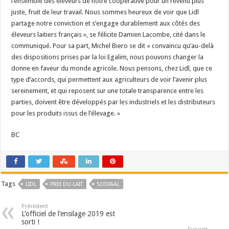
l’ensemble des éleveurs de notre coopérative pour un revenu plus
juste, fruit de leur travail. Nous sommes heureux de voir que Lidl
partage notre conviction et s’engage durablement aux côtés des
éleveurs laitiers français », se félicite Damien Lacombe, cité dans le
communiqué. Pour sa part, Michel Biero se dit « convaincu qu’au-delà
des dispositions prises par la loi Egalim, nous pouvons changer la
donne en faveur du monde agricole. Nous pensons, chez Lidl, que ce
type d’accords, qui permettent aux agriculteurs de voir l’avenir plus
sereinement, et qui reposent sur une totale transparence entre les
parties, doivent être développés par les industriels et les distributeurs
pour les produits issus de l’élevage. »
BC
Tags
LIDL
PRIX DU LAIT
SODIAAL
Précédent
L’officiel de l’ensilage 2019 est
sorti !