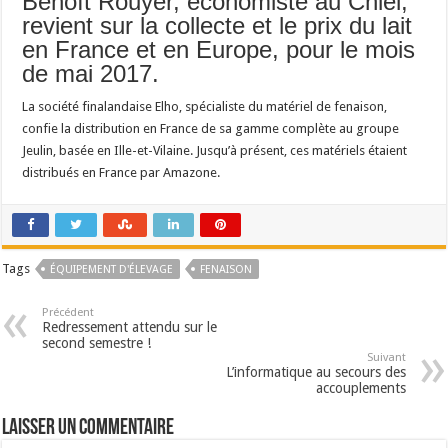
Benoît Rouyer, économiste au Cniel,
revient sur la collecte et le prix du lait
Un été fructueux pour Lactalis
en France et en Europe, pour le mois
de mai 2017.
La société finalandaise Elho, spécialiste du matériel de fenaison,
confie la distribution en France de sa gamme complète au groupe
Jeulin, basée en Ille-et-Vilaine. Jusqu’à présent, ces matériels étaient
distribués en France par Amazone.
Tags
ÉQUIPEMENT D'ÉLEVAGE
FENAISON
Précédent
Redressement attendu sur le
second semestre !
Suivant
L’informatique au secours des
accouplements
Laisser un commentaire