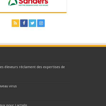
les éleveurs réclament des expertises de
uveau virus
eux pour Lactalis