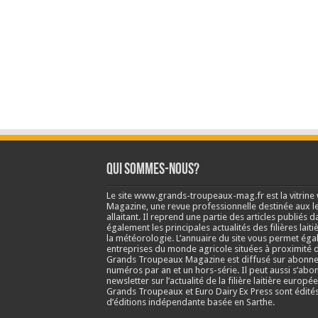
Qui sommes-nous?
Le site www.grands-troupeaux-mag.fr est la vitrin
Magazine, une revue professionnelle destinée aux lea
allaitant. Il reprend une partie des articles publié
également les principales actualités des filières laitiè
la météorologie. L’annuaire du site vous permet éga
entreprises du monde agricole situées à proximité d
Grands Troupeaux Magazine est diffusé sur abonne
numéros par an et un hors-série. Il peut aussi s’abo
newsletter sur l’actualité de la filière laitière europé
Grands Troupeaux et Euro Dairy Ex Press sont édit
d’éditions indépendante basée en Sarthe.