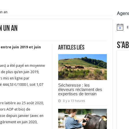
rs réclament des expertises de terrain
un an
Agen
rus
Lactalis
I
en un an
Notice
a collecte laitière
S’a
Articles liés
 entre juin 2019 et juin
ndues) a été payé en moyenne
l de plus qu’en juin 2019,
rs
mis en ligne par
é 444,53 €/1000 l, soit 1,07
Sécheresse : les
éleveurs réclament des
expertises de terrain
Il y a 13 heures
re laitière au 25 août 2020
,
hors AOP et bio) de
sse depuis janvier (avec en
légèrement en juin 2020,