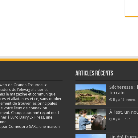
Articles récents
e web de Grands Troupeaux
Sécheresse : 
ders de l’élevage laitier et
terrain
s dans le magazine et communique
res et allaitantes et ce, sans oublier
Il y a 13 heures
lement de trouver les principales
e votre lieux de connexion.
À l’est, un no
ment. Chaque abonné reçoit neuf
nner à Euro Dairy Ex Press, une
Il y a 1 jour
enne.
és par Comedpro SARL, une maison
Un été fructu