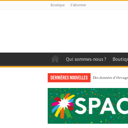
Boutique
S’abonner
Qui sommes-nous ?
Boutiq
Dernières nouvelles
Des données d’élevage 
Qui est à l’avant-gard
Au sommaire du premi
Au sommaire de GTM
Aidez-nous à améliorer
Au sommaire de GTM