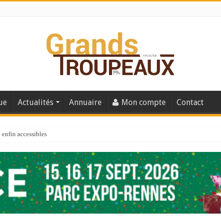
ue
Actualités
Annuaire
Mon compte
Contact
enfin accessibles
e du Big Data ?
er numéro de 2025
 110
 la santé de vos veaux !
 91