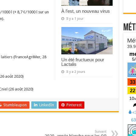
À l’est, un nouveau virus
€/1000 l (+ 8,7 €/1000 l sur un
n).
Il y a 1 jour
Mét
aitiers
(FranceAgriMer, 28
Un été fructueux pour
Lactalis
Il y a 2 jours
 26 août 2020)
Cniel
(26 août 2020)
Stumbleupon
LinkedIn
Pinterest
Suivant
2020, année blanche pour les OP