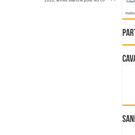
mete
Par
Cav
San