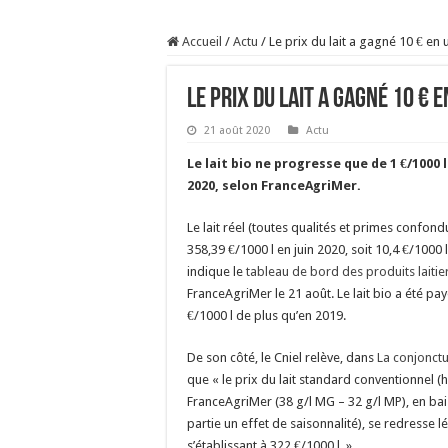
Sécheresse : les éleveu
Accueil
/
Actu
/
Le prix du lait a gagné 10 € en 
À l’est, un nouveau vi
Un été fructueux pour 
Le prix du lait a gagné 10 € 
Les canicules freinent l
21 août 2020
Actu
Le lait bio ne progresse que de 1 €/1000 l
2020, selon FranceAgriMer.
Le lait réel (toutes qualités et primes confo
358,39 €/1000 l en juin 2020, soit 10,4 €/1000 
indique le
tableau de bord des produits laitie
FranceAgriMer le 21 août. Le lait bio a été pay
€/1000 l de plus qu’en 2019.
De son côté, le Cniel relève, dans
La conjonctu
que « le prix du lait standard conventionnel (
FranceAgriMer (38 g/l MG – 32 g/l MP), en bai
partie un effet de saisonnalité), se redresse 
s’établissant à 322 €/1000 l. »