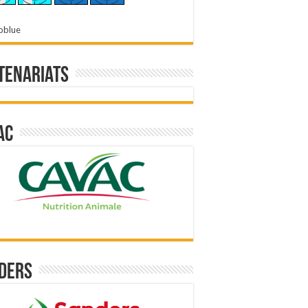
oblue
tenariats
ac
ders