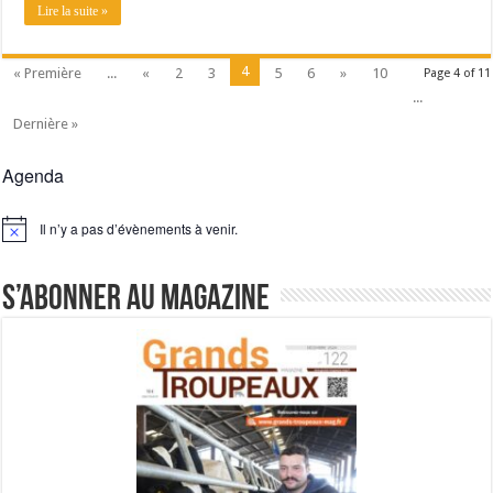
Lire la suite »
4
« Première
...
«
2
3
5
6
»
10
Page 4 of 11
...
Dernière »
Agenda
Il n’y a pas d’évènements à venir.
Notice
S’abonner au magazine