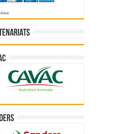
oblue
tenariats
ac
ders