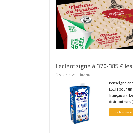
Leclerc signe à 370-385 € les
9 juin 2021
Actu
L’enseigne ann
LSDH pour un v
française ». L
distributeurs 
Lire la suite »