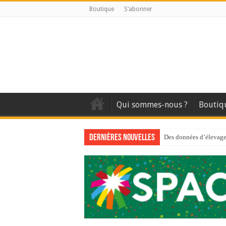
Boutique
S’abonner
Qui sommes-nous ?
Boutiq
Dernières nouvelles
Des données d’élevage 
Qui est à l’avant-gard
Au sommaire du premi
Au sommaire de GTM
Aidez-nous à améliorer
Au sommaire de GTM