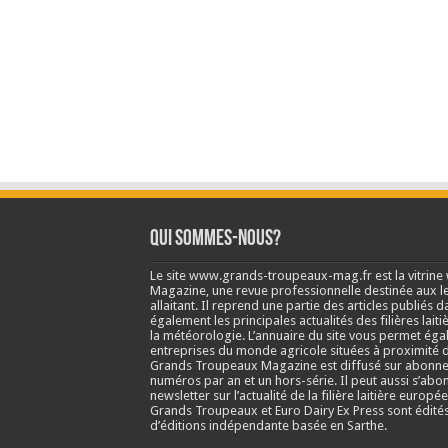
Qui sommes-nous?
Le site www.grands-troupeaux-mag.fr est la vitrin
Magazine, une revue professionnelle destinée aux lea
allaitant. Il reprend une partie des articles publié
également les principales actualités des filières laitiè
la météorologie. L’annuaire du site vous permet éga
entreprises du monde agricole situées à proximité d
Grands Troupeaux Magazine est diffusé sur abonne
numéros par an et un hors-série. Il peut aussi s’abo
newsletter sur l’actualité de la filière laitière europé
Grands Troupeaux et Euro Dairy Ex Press sont édit
d’éditions indépendante basée en Sarthe.