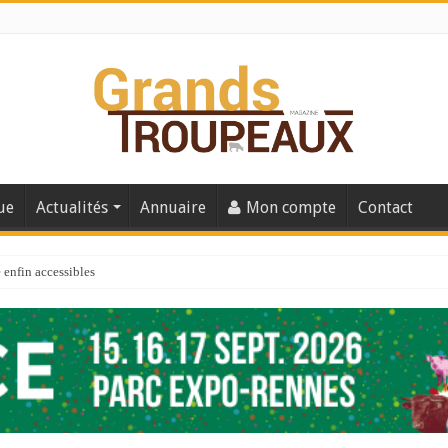
ue
Actualités
Annuaire
Mon compte
Contact
enfin accessibles
e du Big Data ?
er numéro de 2025
 110
 la santé de vos veaux !
 91