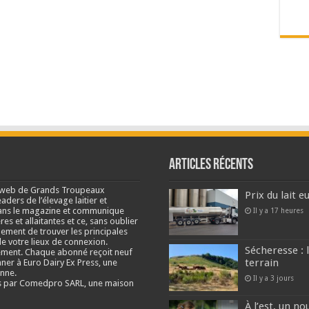
Articles récents
e web de Grands Troupeaux
Prix du lait 
ders de l’élevage laitier et
s dans le magazine et communique
Il y a 17 heures
res et allaitantes et ce, sans oublier
lement de trouver les principales
e votre lieux de connexion.
Sécheresse : 
ment. Chaque abonné reçoit neuf
terrain
nner à Euro Dairy Ex Press, une
enne.
Il y a 3 jours
és par Comedpro SARL, une maison
À l’est, un no