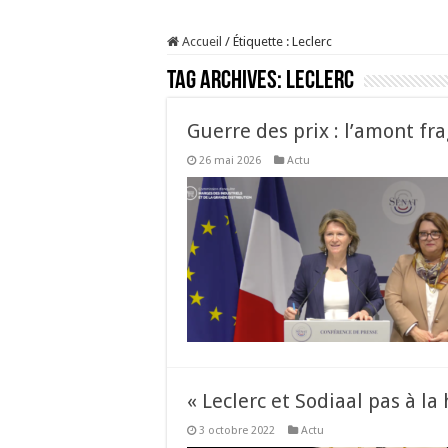
Prix du lait européen :
Accueil
/
Étiquette :
Leclerc
Sécheresse : les éleveu
Tag Archives:
Leclerc
À l’est, un nouveau vi
Un été fructueux pour 
Guerre des prix : l’amont fra
26 mai 2026
Actu
« Leclerc et Sodiaal pas à la
3 octobre 2022
Actu