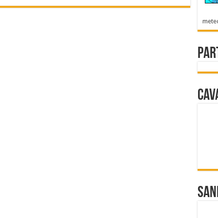
mete
Par
Cav
San