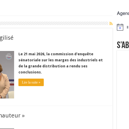
 la France résiste mieux
Agen
rs réclament des expertises de terrain
rus
I
Notice
Lactalis
gilisé
S’a
Le 21 mai 2026, la commission d'enquête
sénatoriale sur les marges des industriels et
de la grande distribution a rendu ses
conclusions.
Lire la suite »
 hauteur »