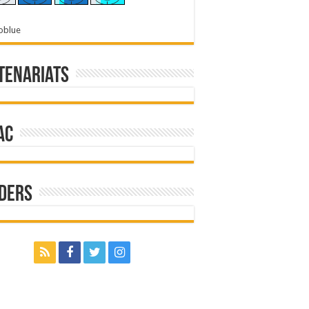
oblue
tenariats
ac
ders