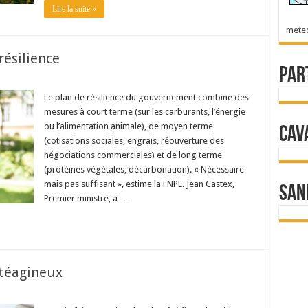
Lire la suite »
mete
résilience
Par
Le plan de résilience du gouvernement combine des
mesures à court terme (sur les carburants, l’énergie
ou l’alimentation animale), de moyen terme
Cav
(cotisations sociales, engrais, réouverture des
négociations commerciales) et de long terme
(protéines végétales, décarbonation). « Nécessaire
mais pas suffisant », estime la FNPL. Jean Castex,
San
Premier ministre, a …
otéagineux