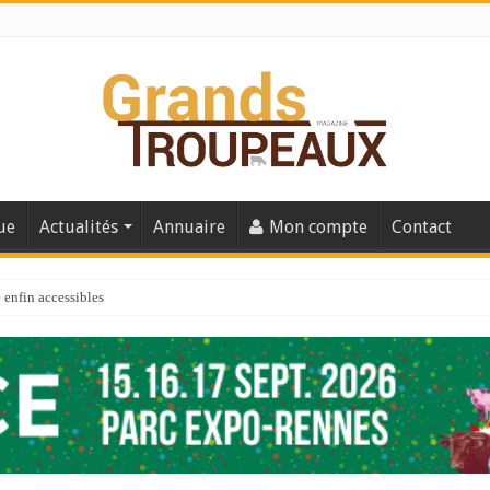
ue
Actualités
Annuaire
Mon compte
Contact
enfin accessibles
e du Big Data ?
er numéro de 2025
 110
 la santé de vos veaux !
 91