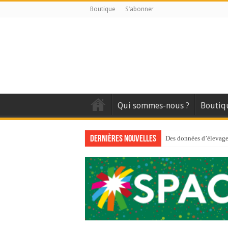
Boutique
S’abonner
Qui sommes-nous ?
Boutiq
Dernières nouvelles
Des données d’élevage 
Qui est à l’avant-gard
Au sommaire du premi
Au sommaire de GTM
Aidez-nous à améliorer
Au sommaire de GTM