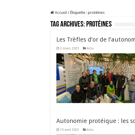
Sécheresse : les éleveu
Accueil
/
Étiquette :
protéines
À l’est, un nouveau vi
Tag Archives:
protéines
Un été fructueux pour 
Les canicules freinent l
Les Trèfles d’or de l’autono
2 mars 2023
Actu
Autonomie protéique : les s
15 avril 2022
Actu