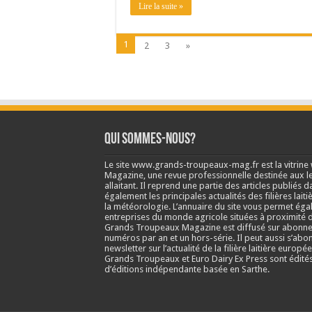
Lire la suite »
1
2
3
»
Qui sommes-nous?
Le site www.grands-troupeaux-mag.fr est la vitrin
Magazine, une revue professionnelle destinée aux lea
allaitant. Il reprend une partie des articles publié
également les principales actualités des filières laitiè
la météorologie. L’annuaire du site vous permet éga
entreprises du monde agricole situées à proximité d
Grands Troupeaux Magazine est diffusé sur abonne
numéros par an et un hors-série. Il peut aussi s’abo
newsletter sur l’actualité de la filière laitière europé
Grands Troupeaux et Euro Dairy Ex Press sont édit
d’éditions indépendante basée en Sarthe.