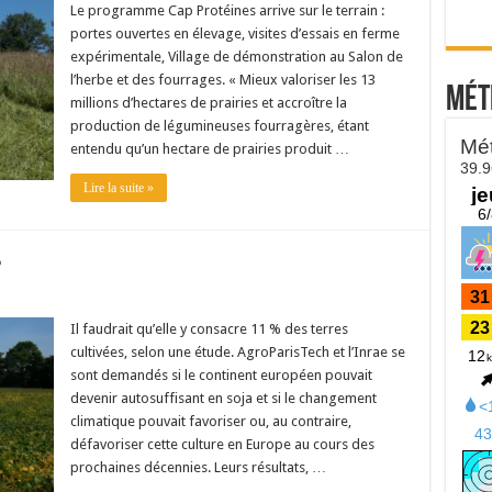
Le programme Cap Protéines arrive sur le terrain :
portes ouvertes en élevage, visites d’essais en ferme
expérimentale, Village de démonstration au Salon de
l’herbe et des fourrages. « Mieux valoriser les 13
Mét
millions d’hectares de prairies et accroître la
production de légumineuses fourragères, étant
entendu qu’un hectare de prairies produit …
Lire la suite »
?
Il faudrait qu’elle y consacre 11 % des terres
cultivées, selon une étude. AgroParisTech et l’Inrae se
sont demandés si le continent européen pouvait
devenir autosuffisant en soja et si le changement
climatique pouvait favoriser ou, au contraire,
défavoriser cette culture en Europe au cours des
prochaines décennies. Leurs résultats, …