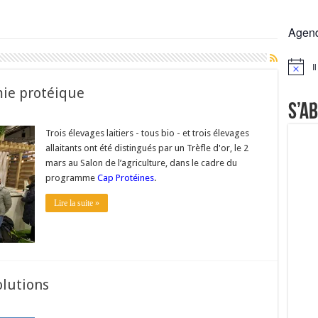
rs réclament des expertises de terrain
Agen
rus
Lactalis
I
Notice
a collecte laitière
mie protéique
S’a
Trois élevages laitiers - tous bio - et trois élevages
allaitants ont été distingués par un Trèfle d'or, le 2
mars au Salon de l’agriculture, dans le cadre du
programme
Cap Protéines
.
Lire la suite »
olutions