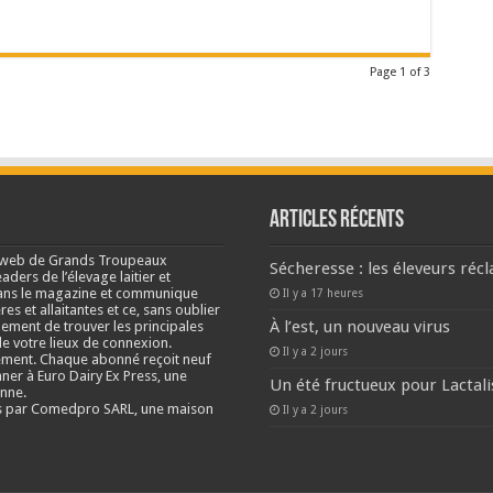
Page 1 of 3
Articles récents
e web de Grands Troupeaux
Sécheresse : les éleveurs réc
ders de l’élevage laitier et
s dans le magazine et communique
Il y a 17 heures
res et allaitantes et ce, sans oublier
À l’est, un nouveau virus
lement de trouver les principales
e votre lieux de connexion.
Il y a 2 jours
ment. Chaque abonné reçoit neuf
nner à Euro Dairy Ex Press, une
Un été fructueux pour Lactali
enne.
és par Comedpro SARL, une maison
Il y a 2 jours