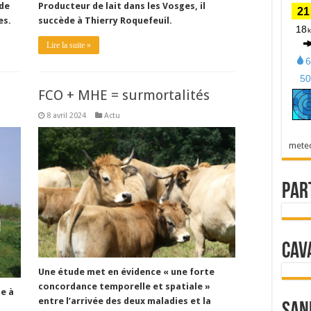
 de
Producteur de lait dans les Vosges, il
es.
succède à Thierry Roquefeuil.
Lire la suite »
FCO + MHE = surmortalités
8 avril 2024
Actu
mete
Par
Cav
Une étude met en évidence « une forte
concordance temporelle et spatiale »
te à
entre l’arrivée des deux maladies et la