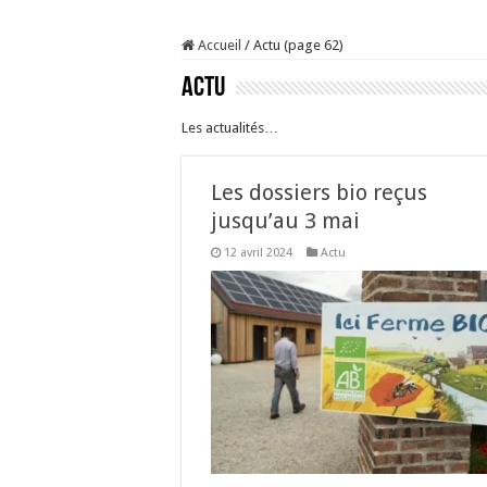
Prix du lait européen :
Accueil
/
Actu (page 62)
Sécheresse : les éleveu
Actu
À l’est, un nouveau vi
Un été fructueux pour 
Les actualités…
Les dossiers bio reçus
jusqu’au 3 mai
12 avril 2024
Actu