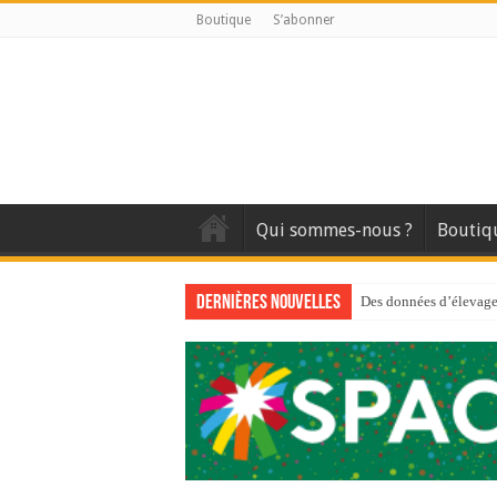
Boutique
S’abonner
Qui sommes-nous ?
Boutiq
Dernières nouvelles
Des données d’élevage 
Qui est à l’avant-gard
Au sommaire du premi
Au sommaire de GTM
Aidez-nous à améliorer
Au sommaire de GTM