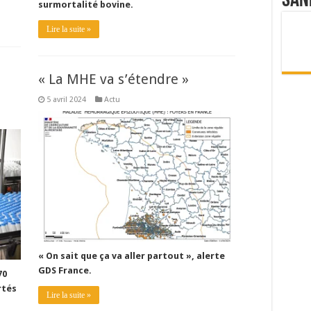
San
surmortalité bovine.
Lire la suite »
« La MHE va s’étendre »
5 avril 2024
Actu
« On sait que ça va aller partout », alerte
GDS France.
70
rtés
Lire la suite »