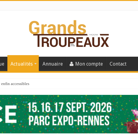
ue
Actualités
Annuaire
Mon compte
Contact
enfin accessibles
e du Big Data ?
er numéro de 2025
 110
 la santé de vos veaux !
 91