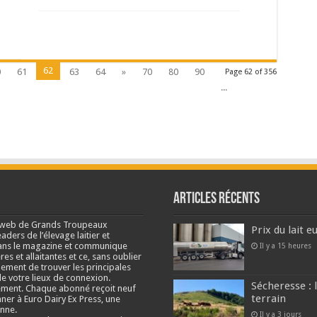
62
0
61
63
64
»
70
80
90
Page 62 of 356
...
Articles récents
e web de Grands Troupeaux
Prix du lait 
ders de l’élevage laitier et
s dans le magazine et communique
Il y a 15 heures
res et allaitantes et ce, sans oublier
lement de trouver les principales
e votre lieux de connexion.
Sécheresse : 
ment. Chaque abonné reçoit neuf
terrain
nner à Euro Dairy Ex Press, une
enne.
Il y a 3 jours