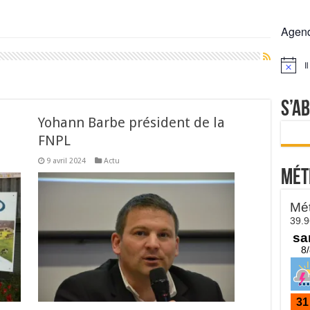
 la France résiste mieux
Agen
rs réclament des expertises de terrain
rus
I
Notice
Lactalis
S’a
Yohann Barbe président de la
FNPL
9 avril 2024
Actu
Mét