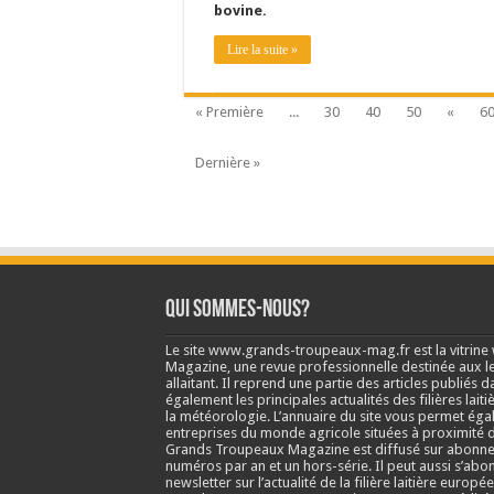
bovine.
Lire la suite »
« Première
...
30
40
50
«
6
Dernière »
Qui sommes-nous?
Le site www.grands-troupeaux-mag.fr est la vitrin
Magazine, une revue professionnelle destinée aux lea
allaitant. Il reprend une partie des articles publié
également les principales actualités des filières laitiè
la météorologie. L’annuaire du site vous permet éga
entreprises du monde agricole situées à proximité d
Grands Troupeaux Magazine est diffusé sur abonne
numéros par an et un hors-série. Il peut aussi s’abo
newsletter sur l’actualité de la filière laitière europé