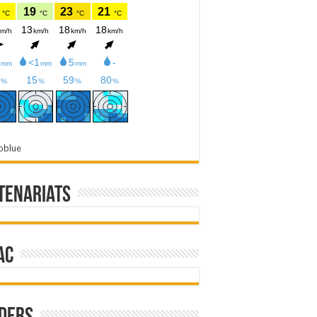
oblue
tenariats
ac