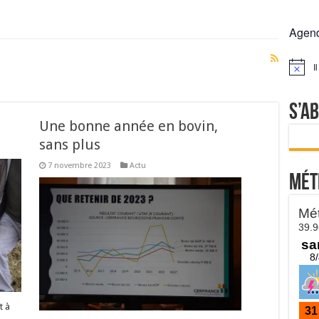
 la France résiste mieux
Agen
rs réclament des expertises de terrain
rus
I
Notice
Lactalis
S’a
Une bonne année en bovin,
sans plus
7 novembre 2023
Actu
Mét
t à