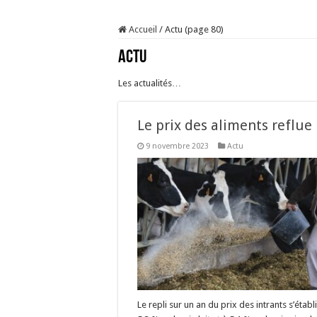
Prix du lait européen :
Accueil
/
Actu (page 80)
Sécheresse : les éleveu
Actu
À l’est, un nouveau vi
Un été fructueux pour 
Les actualités…
Le prix des aliments reflue
9 novembre 2023
Actu
Le repli sur un an du prix des intrants s’établi