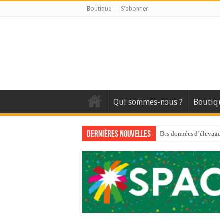
Boutique
S’abonner
Qui sommes-nous ?
Boutiq
Dernières nouvelles
Des données d’élevage 
Qui est à l’avant-gard
Au sommaire du premi
Au sommaire de GTM
Aidez-nous à améliorer
Au sommaire de GTM