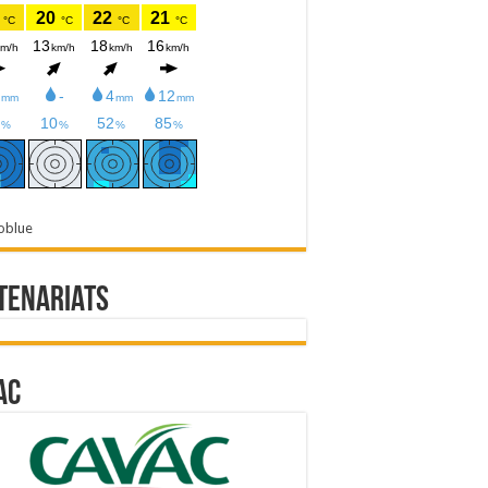
oblue
tenariats
ac