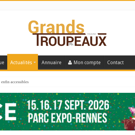
ue
Actualités
Annuaire
Mon compte
Contact
enfin accessibles
e du Big Data ?
er numéro de 2025
 110
 la santé de vos veaux !
 91