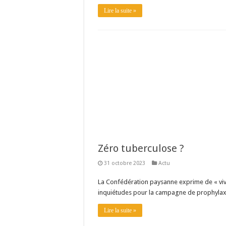
Lire la suite »
Zéro tuberculose ?
31 octobre 2023
Actu
La Confédération paysanne exprime de « vi
inquiétudes pour la campagne de prophylaxi
Lire la suite »