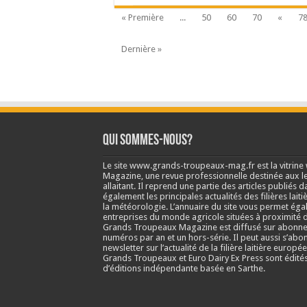
« Première
...
50
60
70
«
7
Dernière »
Qui sommes-nous?
Le site www.grands-troupeaux-mag.fr est la vitrin
Magazine, une revue professionnelle destinée aux lea
allaitant. Il reprend une partie des articles publié
également les principales actualités des filières laitiè
la météorologie. L’annuaire du site vous permet éga
entreprises du monde agricole situées à proximité d
Grands Troupeaux Magazine est diffusé sur abonne
numéros par an et un hors-série. Il peut aussi s’abo
newsletter sur l’actualité de la filière laitière europé
Grands Troupeaux et Euro Dairy Ex Press sont édit
d’éditions indépendante basée en Sarthe.