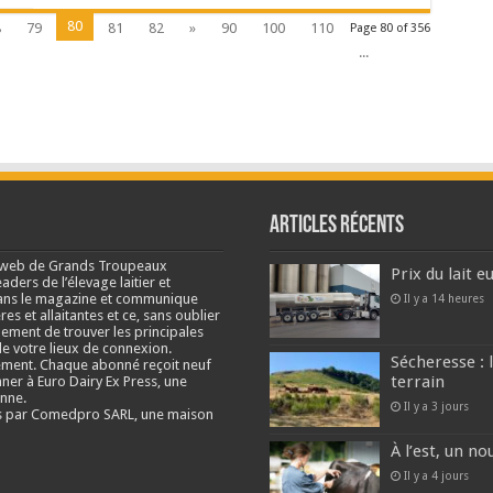
80
8
79
81
82
»
90
100
110
Page 80 of 356
...
Articles récents
e web de Grands Troupeaux
Prix du lait 
ders de l’élevage laitier et
s dans le magazine et communique
Il y a 14 heures
res et allaitantes et ce, sans oublier
lement de trouver les principales
e votre lieux de connexion.
Sécheresse : 
ment. Chaque abonné reçoit neuf
terrain
nner à Euro Dairy Ex Press, une
enne.
Il y a 3 jours
és par Comedpro SARL, une maison
À l’est, un no
Il y a 4 jours