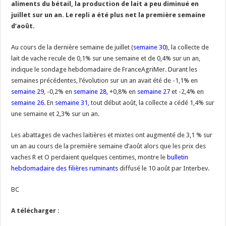
aliments du bétail, la production de lait a peu diminué en
Un été fructueux pour Lactalis
juillet sur un an. Le repli a été plus net la première semaine
d’août.
Au cours de la dernière semaine de juillet (
semaine 30
), la collecte de
lait de vache recule de 0,1% sur une semaine et de 0,4% sur un an,
indique le sondage hebdomadaire de FranceAgriMer. Durant les
semaines précédentes, l’évolution sur un an avait été de -1,1% en
semaine 29
, -0,2% en
semaine 28
, +0,8% en
semaine 27
et -2,4% en
semaine 26
. En
semaine 31
, tout début août, la collecte a cédé 1,4% sur
une semaine et 2,3% sur un an.
Les abattages de vaches laitières et mixtes ont augmenté de 3,1 % sur
un an au cours de la première semaine d’août alors que les prix des
vaches R et O perdaient quelques centimes, montre le
bulletin
hebdomadaire des filières ruminants
diffusé le 10 août par Interbev.
BC
A télécharger
: