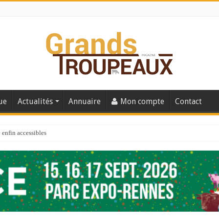
ue
Actualités
Annuaire
Mon compte
Contact
enfin accessibles
e du Big Data ?
er numéro de 2025
 110
 la santé de vos veaux !
 91