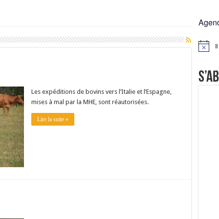
 la France résiste mieux
Agen
rs réclament des expertises de terrain
rus
I
Notice
Lactalis
S’a
Les expéditions de bovins vers l’Italie et l’Espagne,
mises à mal par la MHE, sont réautorisées.
Lire la suite »