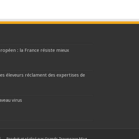
européen : la France résiste mieux
les éleveurs réclament des expertises de
uveau virus
Produit et réalisé par Grands Troupeaux Mag