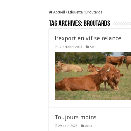
Prix du lait européen :
Accueil
/
Étiquette :
Broutards
Sécheresse : les éleveu
Tag Archives:
Broutards
À l’est, un nouveau vi
Un été fructueux pour 
L’export en vif se relance
12 octobre 2023
Actu
Toujours moins…
29 août 2023
Actu