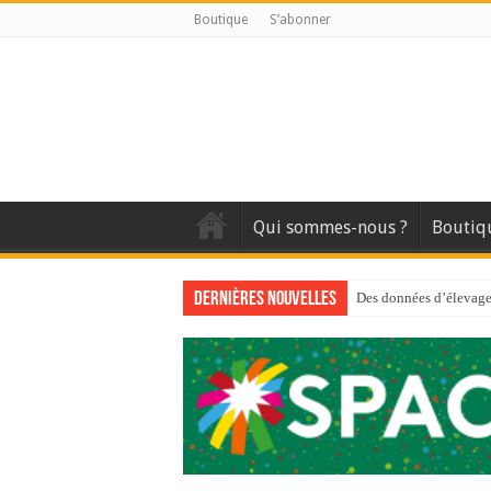
Boutique
S’abonner
Qui sommes-nous ?
Boutiq
Dernières nouvelles
Des données d’élevage 
Qui est à l’avant-gard
Au sommaire du premi
Au sommaire de GTM
Aidez-nous à améliorer
Au sommaire de GTM