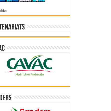
oblue
tenariats
ac
ders