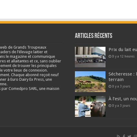
Articles récents
e web de Grands Troupeaux
Prix du lait 
ders de l’élevage laitier et
s dans le magazine et communique
Il y a 12 heures
res et allaitantes et ce, sans oublier
lement de trouver les principales
e votre lieux de connexion.
Sécheresse : 
ment. Chaque abonné reçoit neuf
terrain
nner à Euro Dairy Ex Press, une
enne.
Il y a 3 jours
és par Comedpro SARL, une maison
À l’est, un no
Il y a 3 jours