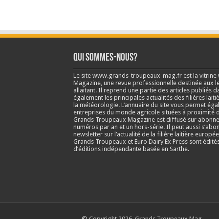
Qui sommes-nous?
Le site www.grands-troupeaux-mag.fr est la vitrin
Magazine, une revue professionnelle destinée aux lea
allaitant. Il reprend une partie des articles publié
également les principales actualités des filières laitiè
la météorologie. L’annuaire du site vous permet éga
entreprises du monde agricole situées à proximité d
Grands Troupeaux Magazine est diffusé sur abonne
numéros par an et un hors-série. Il peut aussi s’abo
newsletter sur l’actualité de la filière laitière europé
Grands Troupeaux et Euro Dairy Ex Press sont édit
d’éditions indépendante basée en Sarthe.
© Copyright 2026, Grands Troupeaux Mag