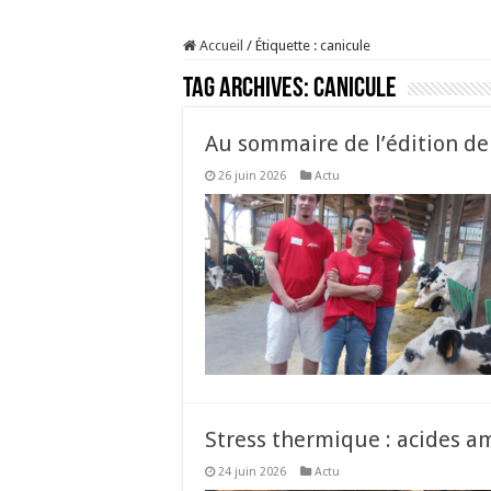
Sécheresse : les éleveu
Accueil
/
Étiquette :
canicule
À l’est, un nouveau vi
Tag Archives:
canicule
Un été fructueux pour 
Les canicules freinent l
Au sommaire de l’édition de j
26 juin 2026
Actu
Stress thermique : acides a
24 juin 2026
Actu