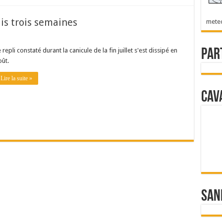
uis trois semaines
mete
 repli constaté durant la canicule de la fin juillet s'est dissipé en
Par
oût.
Lire la suite »
Cav
San