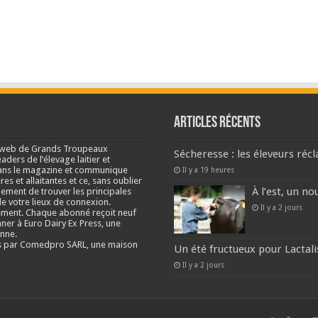
Articles récents
e web de Grands Troupeaux
Sécheresse : les éleveurs réc
ders de l’élevage laitier et
s dans le magazine et communique
Il y a 19 heures
res et allaitantes et ce, sans oublier
À l’est, un no
lement de trouver les principales
e votre lieux de connexion.
Il y a 2 jours
ment. Chaque abonné reçoit neuf
nner à Euro Dairy Ex Press, une
enne.
és par Comedpro SARL, une maison
Un été fructueux pour Lactali
Il y a 2 jours