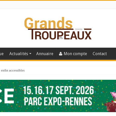
ue
Actualités
Annuaire
Mon compte
Contact
enfin accessibles
e du Big Data ?
er numéro de 2025
 110
 la santé de vos veaux !
 91