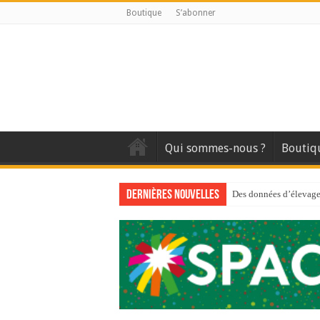
Boutique
S’abonner
Qui sommes-nous ?
Boutiq
Dernières nouvelles
Des données d’élevage 
Qui est à l’avant-gard
Au sommaire du premi
Au sommaire de GTM
Aidez-nous à améliorer
Au sommaire de GTM