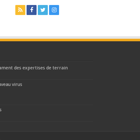
lament des expertises de terrain
uveau virus
s