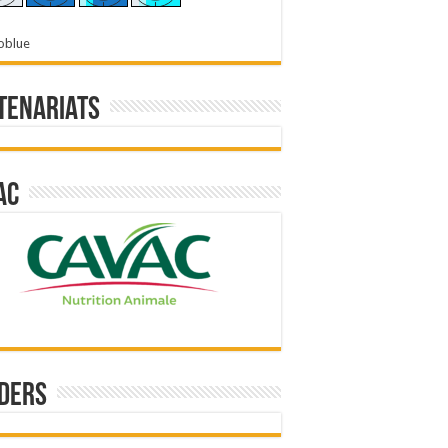
oblue
tenariats
ac
ders