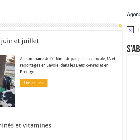
rs réclament des expertises de terrain
Agen
rus
Lactalis
I
Notice
a collecte laitière
uin et juillet
S’a
Au sommaire de l'édition de juin juillet : canicule, IA et
reportages en Savoie, dans les Deux-Sèvres et en
Bretagne.
Lire la suite »
minés et vitamines