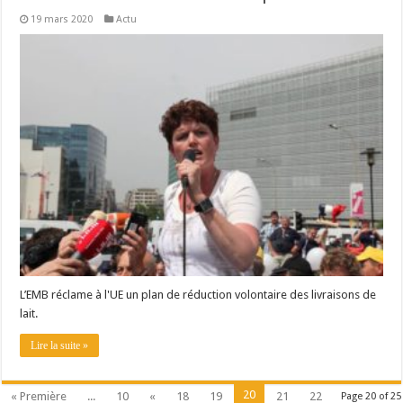
19 mars 2020
Actu
L’EMB réclame à l'UE un plan de réduction volontaire des livraisons de
lait.
Lire la suite »
20
« Première
...
10
«
18
19
21
22
Page 20 of 25