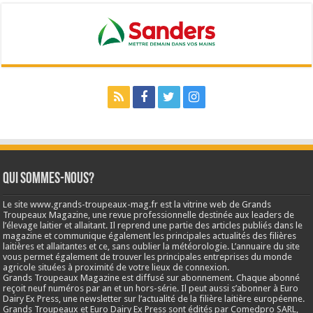
Qui sommes-nous?
Le site www.grands-troupeaux-mag.fr est la vitrine web de Grands
Troupeaux Magazine, une revue professionnelle destinée aux leaders de
l’élevage laitier et allaitant. Il reprend une partie des articles publiés dans le
magazine et communique également les principales actualités des filières
laitières et allaitantes et ce, sans oublier la météorologie. L’annuaire du site
vous permet également de trouver les principales entreprises du monde
agricole situées à proximité de votre lieux de connexion.
Grands Troupeaux Magazine est diffusé sur abonnement. Chaque abonné
reçoit neuf numéros par an et un hors-série. Il peut aussi s’abonner à Euro
Dairy Ex Press, une newsletter sur l’actualité de la filière laitière européenne.
Grands Troupeaux et Euro Dairy Ex Press sont édités par Comedpro SARL,