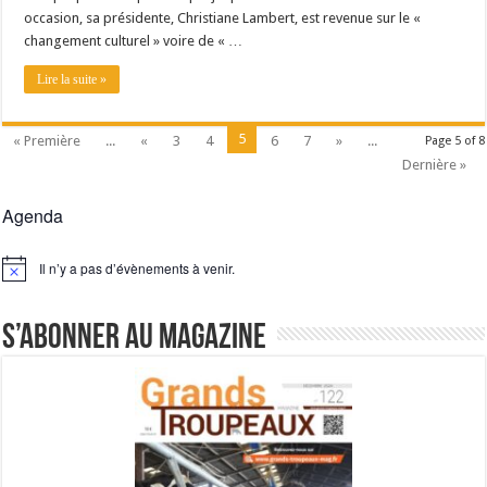
occasion, sa présidente, Christiane Lambert, est revenue sur le «
changement culturel » voire de « …
Lire la suite »
5
« Première
...
«
3
4
6
7
»
...
Page 5 of 8
Dernière »
Agenda
Il n’y a pas d’évènements à venir.
Notice
S’abonner au magazine