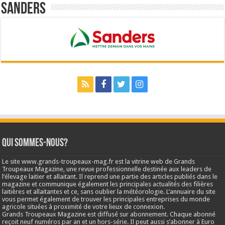
Sanders
Qui sommes-nous?
Le site www.grands-troupeaux-mag.fr est la vitrine web de Grands
Troupeaux Magazine, une revue professionnelle destinée aux leaders de
l’élevage laitier et allaitant. Il reprend une partie des articles publiés dans le
magazine et communique également les principales actualités des filières
laitières et allaitantes et ce, sans oublier la météorologie. L’annuaire du site
vous permet également de trouver les principales entreprises du monde
agricole situées à proximité de votre lieux de connexion.
Grands Troupeaux Magazine est diffusé sur abonnement. Chaque abonné
reçoit neuf numéros par an et un hors-série. Il peut aussi s’abonner à Euro