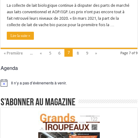
La collecte de lait biologique continue à disputer des parts de marché
aux laits conventionnel et AOP/IGP. Les prix n’ont pas encore tout à
fait retrouvé leurs niveaux de 2020. « En mars 2021, la part de la
collecte de lait de vache bio passe pour la première fois la …
Lire la suite »
7
« Première
...
«
5
6
8
9
»
Page 7 of 9
Agenda
Il n’y a pas d’évènements à venir.
Notice
S’abonner au magazine