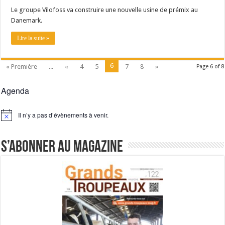
Le groupe Vilofoss va construire une nouvelle usine de prémix au
Danemark.
Lire la suite »
6
« Première
...
«
4
5
7
8
»
Page 6 of 8
Agenda
Il n’y a pas d’évènements à venir.
Notice
S’abonner au magazine