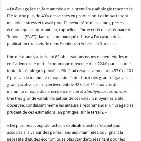
Un été fructueux pour Lactalis
« En élevage laitier, la mammite est la première pathologie rencontrée.
Elle touche plus de 40% des vaches en production. Les impacts sont
multiples : stress et travail pour l’éleveur, réformes subies, pertes
économiques importantes », rappellent l’Inrae et l’école vétérinaire de
Toulouse (ENVT) dans un communiqué diffusé à l’occasion de la
publication d’une
étude dans Frontiers in Veterinary Sciences
.
Une méta-analyse incluant 82 observations issues de neuf études met
en évidence une perte économique moyenne de « 224 € par cas pour
toutes les étiologies publiées. Elle était respectivement de 457 € et 101
€ par cas de mammite clinique due à des bactéries gram-négatives et
gram-positives, et respectivement de 428 € et 74 € par cas de
mammite clinique due à
Escherichia coli
et
Staphylococcus aureus
.
Une très grande variabilité autour de ces valeurs moyennes a été
observée, conduisant même les auteurs à recommander un usage très
prudent de ces estimations, en pratique, sur le terrain. »
« De plus, beaucoup de facteurs explicatifs testés n’étaient pas
associés à la valeur des pertes liées aux mammites, soulignant la
nécessité d’études économiques plus standardisées, tant pour les