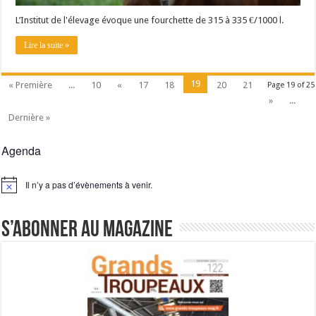
L’Institut de l'élevage évoque une fourchette de 315 à 335 €/1000 l.
Lire la suite »
19
« Première
...
10
«
17
18
20
21
Page 19 of 25
»
...
Dernière »
Agenda
Il n’y a pas d’évènements à venir.
Notice
S’abonner au magazine