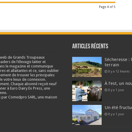
Page 4 of 5
Articles récents
e web de Grands Troupeaux
Sécheresse : 
ders de l’élevage laitier et
terrain
s dans le magazine et communique
res et allaitantes et ce, sans oublier
Il y a 12 heures
lement de trouver les principales
e votre lieux de connexion.
À l’est, un no
ment. Chaque abonné reçoit neuf
nner à Euro Dairy Ex Press, une
Il y a 1 jour
enne.
és par Comedpro SARL, une maison
Un été fructu
Il y a 1 jour