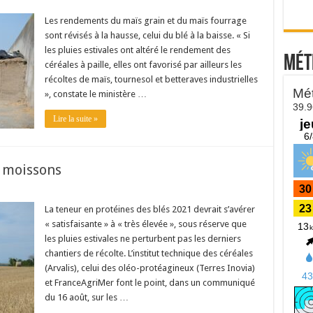
Les rendements du maïs grain et du maïs fourrage
sont révisés à la hausse, celui du blé à la baisse. « Si
les pluies estivales ont altéré le rendement des
Mét
céréales à paille, elles ont favorisé par ailleurs les
récoltes de maïs, tournesol et betteraves industrielles
», constate le ministère …
Lire la suite »
s moissons
La teneur en protéines des blés 2021 devrait s’avérer
« satisfaisante » à « très élevée », sous réserve que
les pluies estivales ne perturbent pas les derniers
chantiers de récolte. L’institut technique des céréales
(Arvalis), celui des oléo-protéagineux (Terres Inovia)
et FranceAgriMer font le point, dans un communiqué
du 16 août, sur les …