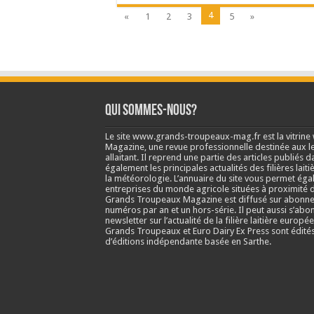
4
«
1
2
3
5
»
Qui sommes-nous?
Le site www.grands-troupeaux-mag.fr est la vitrin
Magazine, une revue professionnelle destinée aux lea
allaitant. Il reprend une partie des articles publié
également les principales actualités des filières laitiè
la météorologie. L’annuaire du site vous permet éga
entreprises du monde agricole situées à proximité d
Grands Troupeaux Magazine est diffusé sur abonne
numéros par an et un hors-série. Il peut aussi s’abo
newsletter sur l’actualité de la filière laitière europé
Grands Troupeaux et Euro Dairy Ex Press sont édit
d’éditions indépendante basée en Sarthe.