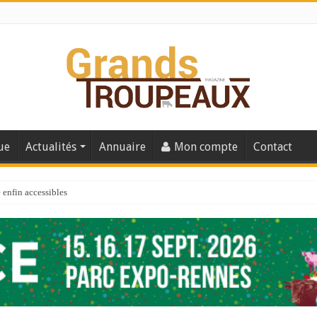
ue
Actualités
Annuaire
Mon compte
Contact
enfin accessibles
e du Big Data ?
er numéro de 2025
 110
 la santé de vos veaux !
 91