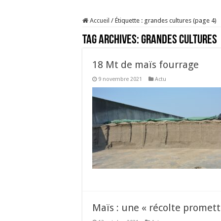
Sécheresse : les éleveu
Accueil
/
Étiquette :
grandes cultures
(page 4)
À l’est, un nouveau vi
Tag Archives:
grandes cultures
Un été fructueux pour 
Les canicules freinent l
18 Mt de maïs fourrage
9 novembre 2021
Actu
Maïs : une « récolte promet