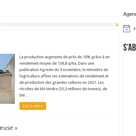
rs réclament des expertises de terrain
Agen
rus
Lactalis
I
Notice
a collecte laitière
S’a
La production augmente de près de 10% grâce à un
rendement moyen de 138,8 q/ha. Dans une
publication Agreste du 9 novembre, le ministère de
l’agriculture affine ses estimations de rendement et
de production des grandes cultures en 2021. Les
récoltes de blé tendre (35,5 millions de tonnes), de
blé …
Lire la suite »
teuse »