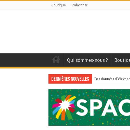
Boutique
S’abonner
Qui sommes-nous ?
Boutiq
Dernières nouvelles
Des données d’élevage 
Qui est à l’avant-gard
Au sommaire du premi
Au sommaire de GTM
Aidez-nous à améliorer
Au sommaire de GTM