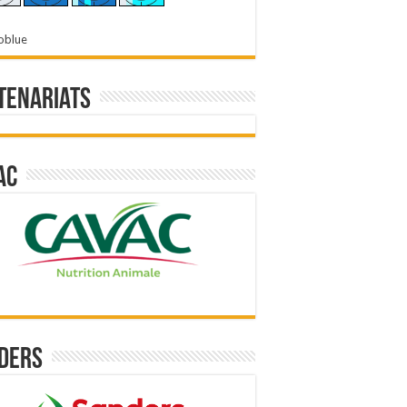
oblue
tenariats
ac
ders