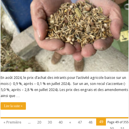
En août 2024, le prix d’achat des intrants pour l’activité agricole baisse sur un
mois (- 0,9 %, après – 0,1 % en juillet 2024). Sur un an, son recul s’accentue (-
5,0 %, après – 2,8 % en juillet 2024). Les prix des engrais et des amendements
ainsi que …
Lire la suite »
49
« Première
...
20
30
40
«
47
48
Page 49 of 355
50
51