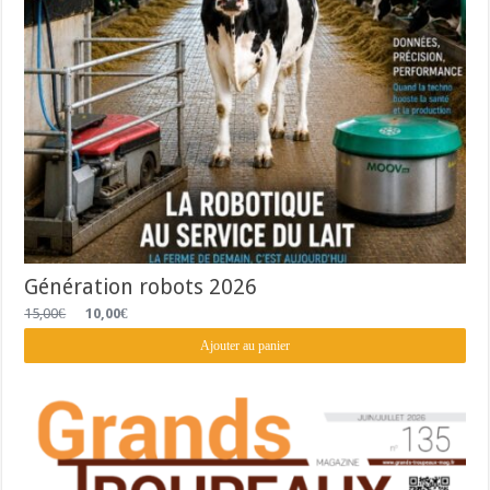
Génération robots 2026
Le
Le
15,00
€
10,00
€
prix
prix
initial
actuel
Ajouter au panier
était :
est :
15,00€.
10,00€.