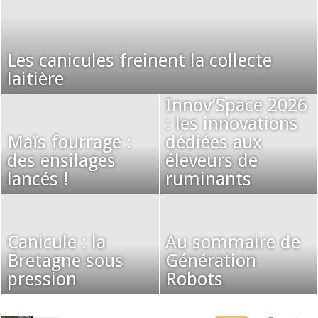
Les canicules freinent la collecte
laitière
Innov’Space 2026
: les innovations
Maïs fourrage :
dédiées aux
des ensilages
éleveurs de
lancés !
ruminants
Canicule : la
Au sommaire de
Bretagne sous
Génération
pression
Robots