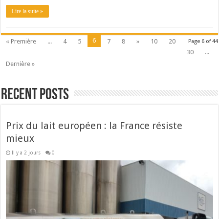
Lire la suite »
6
« Première
...
4
5
7
8
»
10
20
Page 6 of 44
30
...
Dernière »
Recent Posts
Prix du lait européen : la France résiste
mieux
Il y a 2 jours
0