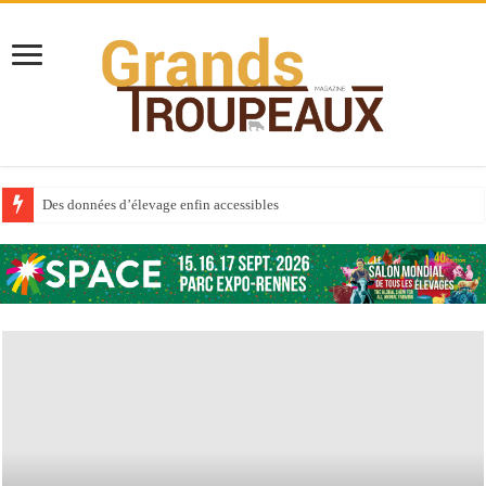
Des données d’élevage enfin accessibles
Qui est à l’avant-garde du Big Data ?
Au sommaire du premier numéro de 2025
Au sommaire de GTM 110
Aidez-nous à améliorer la santé de vos veaux !
Au sommaire de GTM 91
Prix du lait européen : la France résiste mieux
Sécheresse : les éleveurs réclament des expertises de terrain
À l’est, un nouveau virus