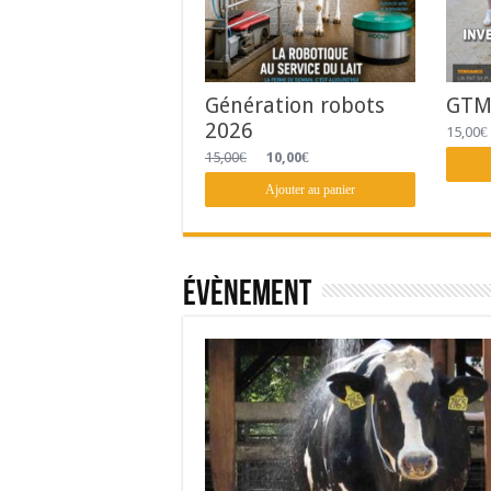
Génération robots
GTM 
2026
15,00
€
Le
Le
15,00
€
10,00
€
prix
prix
initial
actuel
Ajouter au panier
était :
est :
15,00€.
10,00€.
Évènement