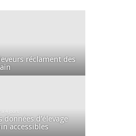
éleveurs réclament des
rain
y a 4 jours
s données d’élevage
in accessibles