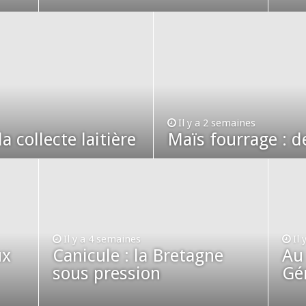
Il y a 2 semaines
a collecte laitière
Maïs fourrage : de
Il y a 4 semaines
Il
ux
Canicule : la Bretagne
Au
sous pression
Gé