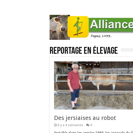
Reportage en élevage
Des jersiaises au robot
Il y a 4 semaines
0