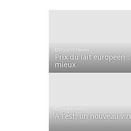
Prix du lait européen :
Sécheresse : les éleveu
À l’est, un nouveau vi
Un été fructueux pour 
Il y a 19 heures
Prix du lait européen :
mieux
Il y a 4 jours
À l’est, un nouveau vir