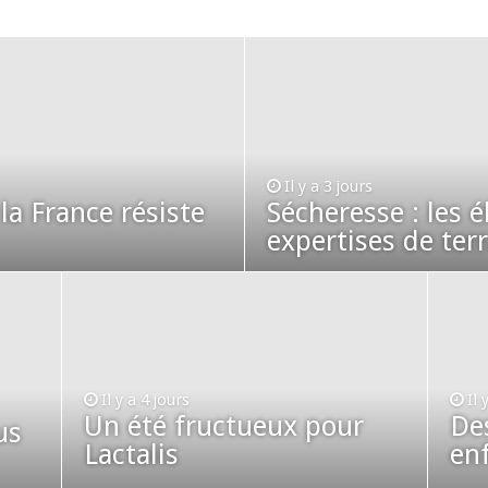
 la France résiste mieux
rs réclament des expertises de terrain
rus
Lactalis
Il y a 3 jours
 la France résiste
Sécheresse : les 
expertises de ter
Il y a 4 jours
Il 
Un été fructueux pour
De
us
Lactalis
enf