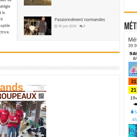
Gaec de
ratégie
t le
Passionnément normandes
it
Mét
doptée
18 juin 2026
0
trice.