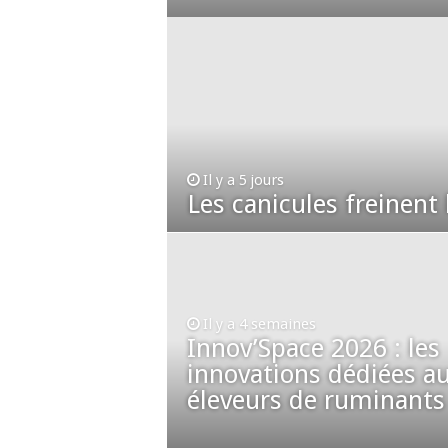
Il y a 5 jours
Les canicules freinent l
Il y a 4 semaines
Innov’Space 2026 : les
innovations dédiées a
éleveurs de ruminants