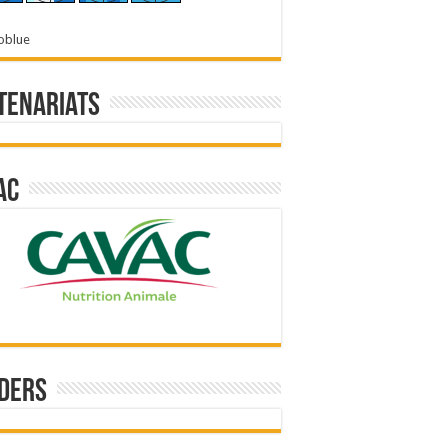
oblue
tenariats
ac
ders