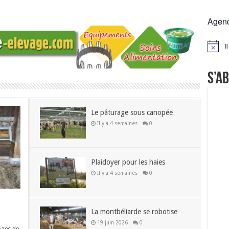
Agen
I
Notice
S’a
Le pâturage sous canopée
Il y a 4 semaines
0
Plaidoyer pour les haies
Il y a 4 semaines
0
La montbéliarde se robotise
19 juin 2026
0