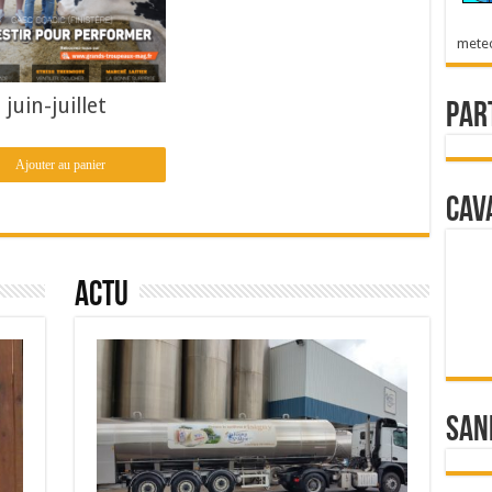
mete
juin-juillet
Par
Ajouter au panier
Cav
Actu
San