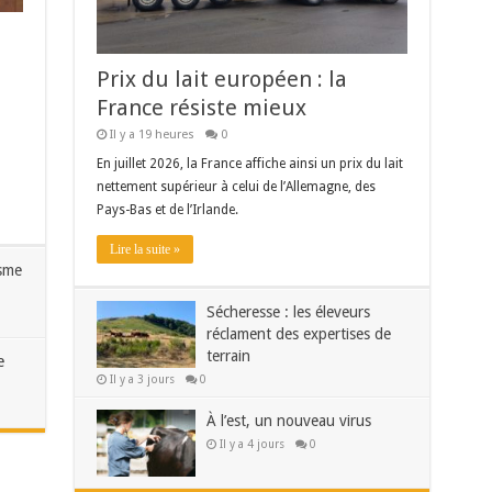
Prix du lait européen : la
France résiste mieux
Il y a 19 heures
0
En juillet 2026, la France affiche ainsi un prix du lait
nettement supérieur à celui de l’Allemagne, des
Pays-Bas et de l’Irlande.
Lire la suite »
ïsme
Sécheresse : les éleveurs
réclament des expertises de
terrain
e
Il y a 3 jours
0
À l’est, un nouveau virus
Il y a 4 jours
0