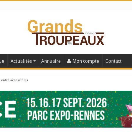
ue
Actualités
Annuaire
Mon compte
Contact
enfin accessibles
e du Big Data ?
er numéro de 2025
 110
 la santé de vos veaux !
 91