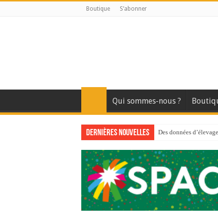
Boutique
S’abonner
Qui sommes-nous ?
Boutiq
Dernières nouvelles
Des données d’élevage 
Qui est à l’avant-gard
Au sommaire du premi
Au sommaire de GTM
Aidez-nous à améliorer
Au sommaire de GTM