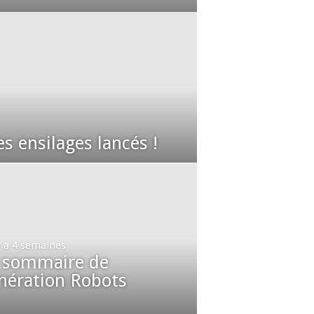
s ensilages lancés !
 y a 4 semaines
 sommaire de
nération Robots